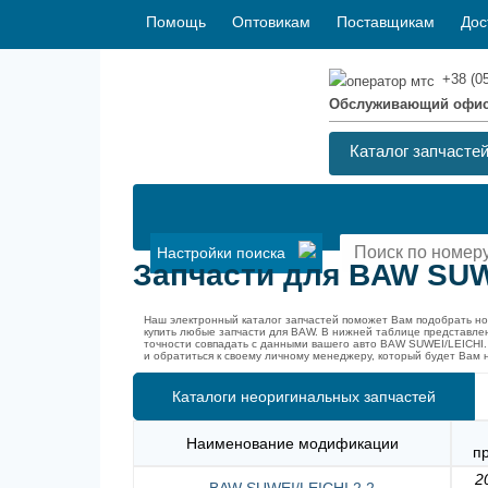
Помощь
Оптовикам
Поставщикам
Дос
+38 (0
Обслуживающий офи
Каталог запчасте
Настройки поиска
Запчасти для BAW SUW
Наш электронный каталог запчастей поможет Вам подобрать н
купить любые запчасти для BAW. В нижней таблице представле
точности совпадать с данными вашего авто BAW SUWEI/LEICHI.
и обратиться к своему личному менеджеру, который будет Вам 
Каталоги неоригинальных запчастей
Наименование модификации
п
2
BAW SUWEI/LEICHI 2.2