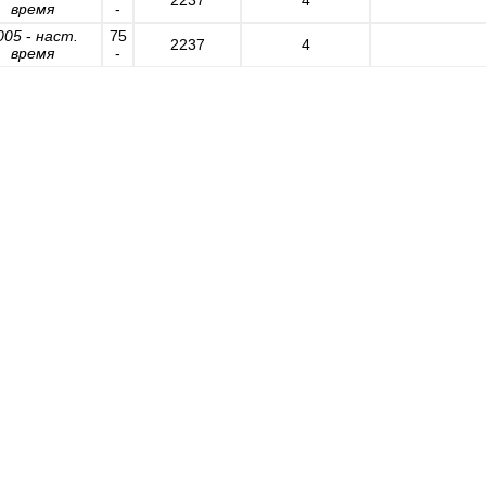
время
-
005
-
наст.
75
2237
4
время
-