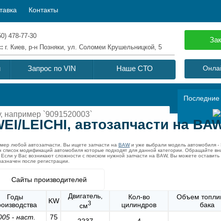
тавка
Контакты
50) 478-77-30
Зак
с:
г. Киев, р-н Позняки, ул. Соломеи Крушельницкой, 5
й
Запрос по VIN
Наше СТО
Онлай
Последние
EI/LEICHI, автозапчасти на BA
омер любой автозапчасти. Вы ищете запчасти на
BAW
и уже выбрали модель автомобиля -
н список модификаций автомобиля которые подходят для данной категории. Обращайте вн
 Если у Вас возникают сложности с поиском нужной запчасти на BAW, Вы можете оставить
назначен после регистрации.
Сайты производителей
Двигатель,
Годы
Кол-во
Объем топли
KW
3
роизводства
цилиндров
бака
см
005
-
наст.
75
2237
4