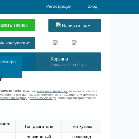
Регистрация
Вход
азать звонок
Написать нам
н консультант
Корзина
 номера
Товаров: 0 на 0 грн.
W
SUWEI/LEICHI
. В нашем
магазине запчастей
вы можете найти и
имания на все данные расположенные в таблице, они должны в
запрос на подбор детали по Vin коду
, либо зарегистрироваться
вного
Тип двигателя
Тип кузова
Бензиновый
вездеход