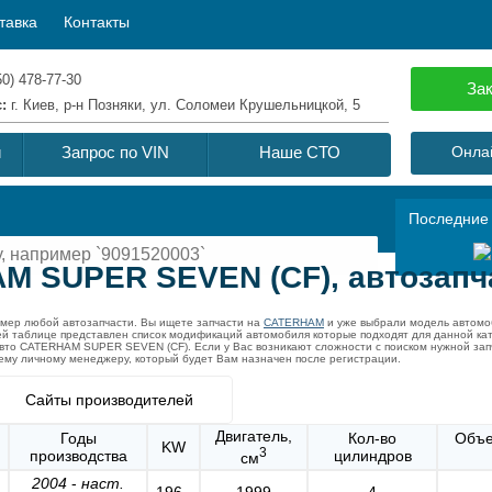
тавка
Контакты
50) 478-77-30
Зак
с:
г. Киев, р-н Позняки, ул. Соломеи Крушельницкой, 5
й
Запрос по VIN
Наше СТО
Онлай
Последние
M SUPER SEVEN (CF), автозап
омер любой автозапчасти. Вы ищете запчасти на
CATERHAM
и уже выбрали модель автомо
ей таблице представлен список модификаций автомобиля которые подходят для данной ка
 авто CATERHAM SUPER SEVEN (CF). Если у Вас возникают сложности с поиском нужной з
воему личному менеджеру, который будет Вам назначен после регистрации.
Сайты производителей
Двигатель,
Годы
Кол-во
Объе
KW
3
производства
цилиндров
см
2004
-
наст.
196 -
1999
4