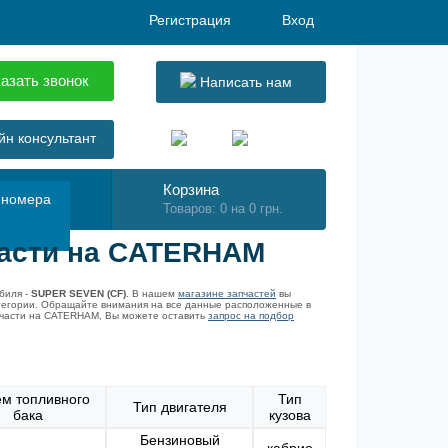
Регистрация
Вход
азать звонок
Написать нам
н консультант
Корзина
 номера
Товаров: 0 на 0 грн.
части на CATERHAM
биля -
SUPER SEVEN (CF)
. В нашем
магазине запчастей
вы
тегории. Обращайте внимания на все данные расположенные в
апчасти на CATERHAM, Вы можете оставить
запрос на подбор
м топливного
Тип
Тип двигателя
бака
кузова
Бензиновый
кабрио