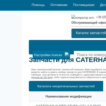
Помощь
Оптовикам
Поставщикам
Дос
+38 (0
Обслуживающий офи
Каталог запчасте
Настройки поиска
Запчасти для CATERHA
Наш электронный каталог запчастей поможет Вам подобрать н
можете найти и купить любые запчасти для CATERHAM. В нижн
таблице, они должны в точности совпадать с данными вашего
детали по Vin коду
, либо зарегистрироваться и обратиться к с
Каталоги неоригинальных запчастей
Наименование модификации
CATERHAM SUPER SEVEN (CF) 2.0 R500