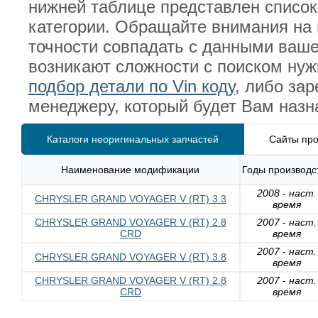
нижней таблице представлен списо
категории. Обращайте внимания на 
точности совпадать с данными ваш
возникают сложности с поиском ну
подбор детали по Vin коду
, либо за
менеджеру, который будет Вам назн
Каталоги неоригинальных запчастей
Сайты про
Наименование модификации
Годы производс
2008
-
наст.
CHRYSLER GRAND VOYAGER V (RT) 3.3
время
CHRYSLER GRAND VOYAGER V (RT) 2.8
2007
-
наст.
CRD
время
2007
-
наст.
CHRYSLER GRAND VOYAGER V (RT) 3.8
время
CHRYSLER GRAND VOYAGER V (RT) 2.8
2007
-
наст.
CRD
время