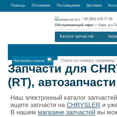
Помощь
Оптовикам
Поставщикам
Доставка
Конт
+38 (050) 478-77-30
Обслуживающий офис:
г. Киев, р-н
Каталог запчастей
Запр
Настройки поиска
Запчасти для CH
(RT), автозапчас
Наш электронный каталог запчасте
ищете запчасти на
CHRYSLER
и уж
В нашем
магазине запчастей
вы мож