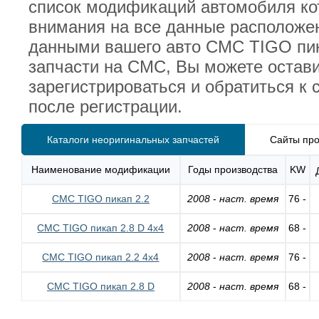
список модификаций автомобиля ко
внимания на все данные расположен
данными вашего авто CMC TIGO пик
запчасти на CMC, Вы можете остав
зарегистрироваться и обратиться к
после регистрации.
Каталоги неоригинальных запчастей
Сайты про
Наименование модификации
Годы производства
KW
CMC TIGO пикап 2.2
2008
-
наст. время
76 -
CMC TIGO пикап 2.8 D 4x4
2008
-
наст. время
68 -
CMC TIGO пикап 2.2 4x4
2008
-
наст. время
76 -
CMC TIGO пикап 2.8 D
2008
-
наст. время
68 -