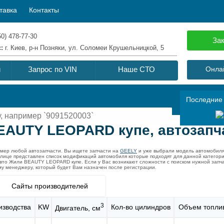
тавка
Контакты
50) 478-77-30
Зак
с:
г. Киев, р-н Позняки, ул. Соломеи Крушельницкой, 5
й
Запрос по VIN
Наше СТО
Онлай
Последние
EAUTY LEOPARD купе, автозапч
омер любой автозапчасти. Вы ищете запчасти на
GEELY
и уже выбрали модель автомобиля
блице представлен список модификаций автомобиля которые подходят для данной катего
авто Жили BEAUTY LEOPARD купе. Если у Вас возникают сложности с поиском нужной запч
ому менеджеру, который будет Вам назначен после регистрации.
Сайты производителей
3
изводства
KW
Кол-во цилиндров
Объем топлив
Двигатель, см