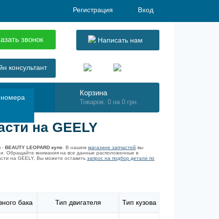
Регистрация
Вход
азать звонок
Написать нам
н консультант
Корзина
 номера
Товаров: 0 на 0 грн.
асти на GEELY
 -
BEAUTY LEOPARD купе
. В нашем
магазине запчастей
вы
рии. Обращайте внимания на все данные расположенные в
асти на GEELY, Вы можете оставить
запрос на подбор детали по
ного бака
Тип двигателя
Тип кузова