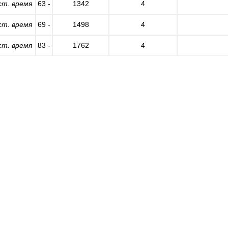
ст. время
63 -
1342
4
ст. время
69 -
1498
4
ст. время
83 -
1762
4