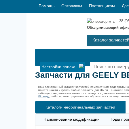
Помощь
Оптовикам
Поставщикам
Дос
+38 (0
Обслуживающий офи
Каталог запчасте
Настройки поиска
Запчасти для GEELY B
Наш электронный каталог запчастей поможет Вам подобрать н
можете найти и купить любые запчасти для Жили. В нижней та
таблице, они должны в точности совпадать с данными вашего 
Vin коду
, либо зарегистрироваться и обратиться к своему личн
Каталоги неоригинальных запчастей
Наименование модификации
Годы про