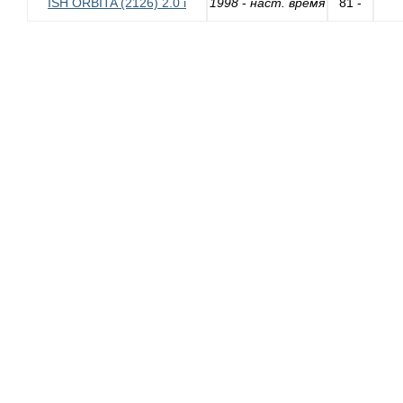
ISH ORBITA (2126) 2.0 i
1998
-
наст. время
81 -