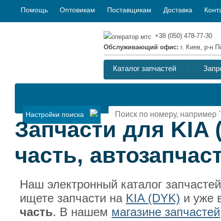
Помощь
Оптовикам
Поставщикам
Доставка
Конт
+38 (050) 478-77-30
Обслуживающий офис:
г. Киев, р-н
Каталог запчастей
Запр
Настройки поиска
Запчасти для KIA
часть, автозапчас
Наш электронный каталог запчасте
ищете запчасти на
KIA (DYK)
и уже 
часть
. В нашем
магазине запчастей