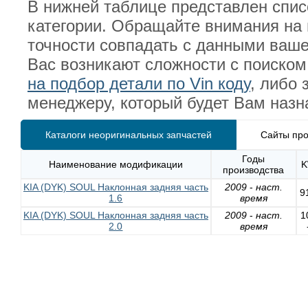
В нижней таблице представлен спи
категории. Обращайте внимания на 
точности совпадать с данными ваше
Вас возникают сложности с поиском
на подбор детали по Vin коду
, либо 
менеджеру, который будет Вам назн
Каталоги неоригинальных запчастей
Сайты про
Годы
Наименование модификации
производства
KIA (DYK) SOUL Наклонная задняя часть
2009
-
наст.
9
1.6
время
KIA (DYK) SOUL Наклонная задняя часть
2009
-
наст.
1
2.0
время