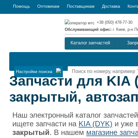
Помощь
Оптовикам
Поставщикам
Доставка
Конт
+38 (050) 478-77-30
Обслуживающий офис:
г. Киев, р-н
Каталог запчастей
Запр
Настройки поиска
Запчасти для KIA
закрытый, автозап
Наш электронный каталог запчасте
ищете запчасти на
KIA (DYK)
и уже 
закрытый
. В нашем
магазине запч