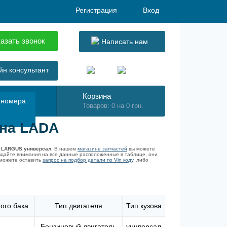
Регистрация
Вход
азать звонок
Написать нам
н консультант
Корзина
 номера
Товаров: 0 на 0 грн.
 на LADA
-
LARGUS универсал
. В нашем
магазине запчастей
вы можете
ащайте внимания на все данные расположенные в таблице, они
 можете оставить
запрос на подбор детали по Vin коду
, либо
ого бака
Тип двигателя
Тип кузова
Бензиновый двигатель
универсал