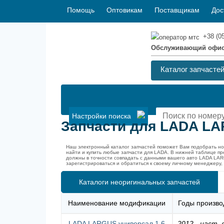
Помощь
Оптовикам
Поставщикам
Дос
+38 (0
Обслуживающий офи
Каталог запчасте
Настройки поиска
Запчасти для LADA LA
Наш электронный каталог запчастей поможет Вам подобрать н
найти и купить любые запчасти для LADA. В нижней таблице п
должны в точности совпадать с данными вашего авто LADA LAR
зарегистрироваться и обратиться к своему личному менеджеру,
Каталоги неоригинальных запчастей
Наименование модификации
Годы произво
LADA LARGUS универсал 1.6
2012
-
наст. 