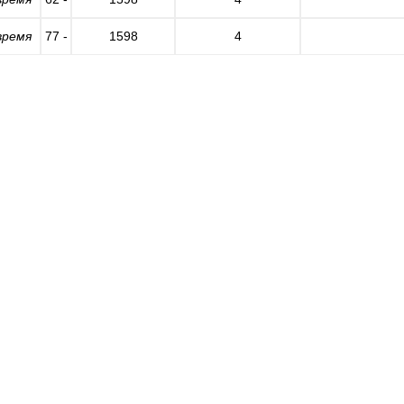
время
77 -
1598
4