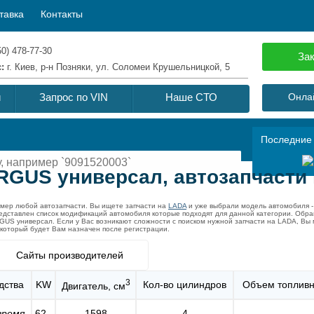
тавка
Контакты
50) 478-77-30
Зак
с:
г. Киев, р-н Позняки, ул. Соломеи Крушельницкой, 5
й
Запрос по VIN
Наше СТО
Онлай
Последние
RGUS универсал, автозапчасти
омер любой автозапчасти. Вы ищете запчасти на
LADA
и уже выбрали модель автомобиля 
редставлен список модификаций автомобиля которые подходят для данной категории. Обр
GUS универсал. Если у Вас возникают сложности с поиском нужной запчасти на LADA, Вы
 который будет Вам назначен после регистрации.
Сайты производителей
3
дства
KW
Кол-во цилиндров
Объем топливн
Двигатель, см
время
62 -
1598
4