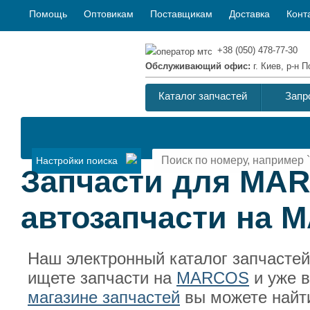
Помощь
Оптовикам
Поставщикам
Доставка
Конт
+38 (050) 478-77-30
Обслуживающий офис:
г. Киев, р-н
Каталог запчастей
Запр
Настройки поиска
Запчасти для MA
автозапчасти на
Наш электронный каталог запчасте
ищете запчасти на
MARCOS
и уже 
магазине запчастей
вы можете найт