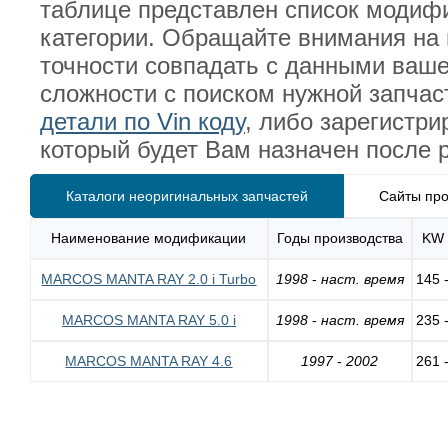
таблице представлен список модиф
категории. Обращайте внимания на 
точности совпадать с данными ваш
сложности с поиском нужной запча
детали по Vin коду
, либо зарегистр
который будет Вам назначен после 
Каталоги неоригинальных запчастей
Сайты про
Наименование модификации
Годы производства
KW
MARCOS MANTA RAY 2.0 i Turbo
1998
-
наст. время
145 
MARCOS MANTA RAY 5.0 i
1998
-
наст. время
235 
MARCOS MANTA RAY 4.6
1997
-
2002
261 