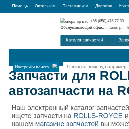
Помощь
Оптовикам
Поставщикам
Доставка
Конт
+38 (050) 478-77-30
Обслуживающий офис:
г. Киев, р-н
Каталог запчастей
Запр
Настройки поиска
Запчасти для RO
автозапчасти на 
Наш электронный каталог запчасте
ищете запчасти на
ROLLS-ROYCE
и
нашем
магазине запчастей
вы может