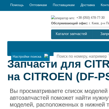
Помощь
Оптовикам
Поставщикам
Доставка
Конт
+38 (050) 478-77-30
Обслуживающий офис:
г. Киев, р-н
Каталог запчастей
Запр
Настройки поиска
Запчасти для CITR
на CITROEN (DF-P
Вы просматриваете список моделей
автозапчастей поможет найти нужн
моделей, расположенных в нижней т